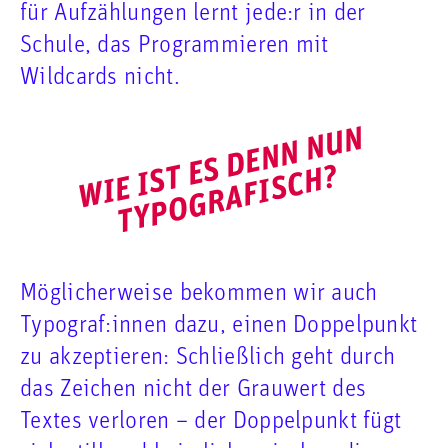
für Aufzählungen lernt jede:r in der
Schule, das Programmieren mit
Wildcards nicht.
W
I
E
I
S
E
S
D
E
N
N
N
U
N
T
Y
P
O
G
R
A
F
I
S
C
H
T
?
Möglicherweise bekommen wir auch
Typograf:innen dazu, einen Doppelpunkt
zu akzeptieren: Schließlich geht durch
das Zeichen nicht der Grauwert des
Textes verloren – der Doppelpunkt fügt