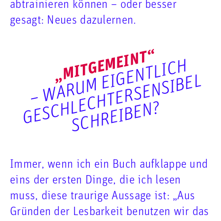
abtrainieren können – oder besser
gesagt: Neues dazulernen.
„MITGEMEINT“
–
W
A
R
U
M
E
G
E
N
T
L
I
C
H
G
E
S
C
E
C
H
T
E
R
S
E
N
S
I
B
E
S
C
H
R
E
I
B
E
N
I
L
H
L
?
Immer, wenn ich ein Buch aufklappe und
eins der ersten Dinge, die ich lesen
muss, diese traurige Aussage ist: „Aus
Gründen der Lesbarkeit benutzen wir das