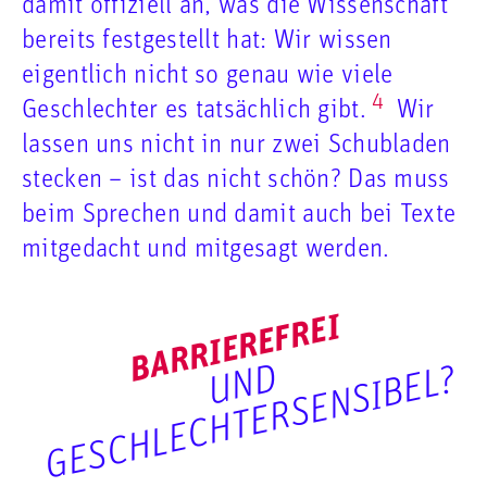
damit offiziell an, was die Wissenschaft
bereits festgestellt hat: Wir wissen
eigentlich nicht so genau wie viele
4
Geschlechter es tatsächlich gibt.
Wir
lassen uns nicht in nur zwei Schubladen
stecken – ist das nicht schön? Das muss
beim Sprechen und damit auch bei Texte
mitgedacht und mitgesagt werden.
BARRIEREFREI
U
N
D
G
E
S
C
H
L
E
C
H
T
E
R
S
E
N
S
I
B
E
L
?